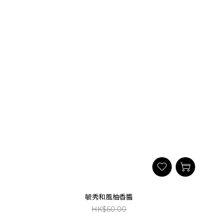
毓秀和風柚香醬
HK$60.00