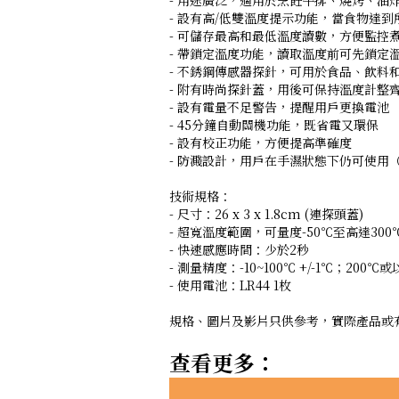
- 用途廣泛，適用於烹飪牛排、燒烤、
- 設有高/低雙溫度提示功能，當食物達
- 可儲存最高和最低溫度讀數，方便監控
- 帶鎖定溫度功能，讀取溫度前可先鎖定
- 不銹鋼傳感器探針，可用於食品、飲料
- 附有時尚探針蓋，用後可保持溫度計整
- 設有電量不足警告，提醒用戶更換電池
- 45分鐘自動關機功能，既省電又環保
- 設有校正功能，方便提高準確度
- 防濺設計，用戶在手濕狀態下仍可使用
技術規格：
- 尺寸：26 x 3 x 1.8cm (連探頭蓋)
- 超寬溫度範圍，可量度-50℃至高達300℃
- 快速感應時間：少於2秒
- 測量精度：-10~100℃ +/-1℃；200℃或以
- 使用電池：LR44 1枚
規格、圖片及影片只供參考，實際產品或
查看更多：