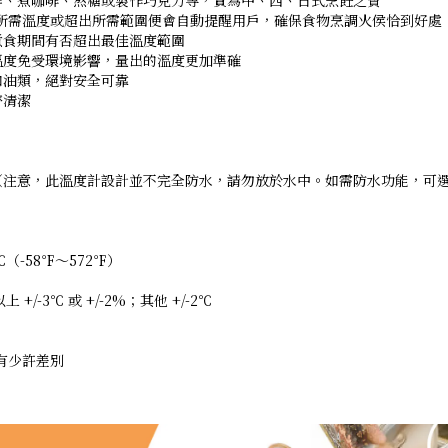
油炸、煮咖啡、熬糖或製作巧克力等，實為中、西、日式烹飪之寶
到所需溫度或超出所需範圍便會自動提醒用戶，確保食物烹調火侯恰到好處
煮食期間有否超出最佳溫度範圍
溫度免受環境影響，量出的溫度更加準確
和油類，絕對安全可靠
齊清潔
（注意，此溫度計設計並不完全防水，請勿放於水中。如需防水功能，可選購
（-58℉〜572℉）
上 +/-3℃ 或 +/-2%；其他 +/-2℃
有少許差別