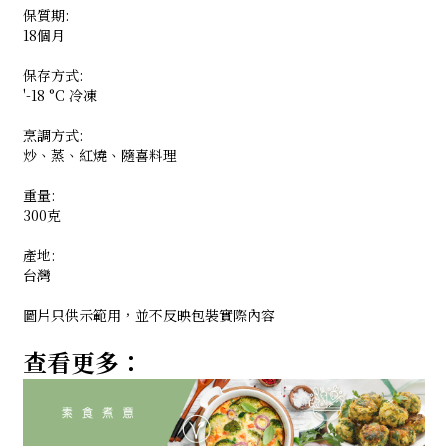
保質期:
18個月
保存方式:
'-18 °C 冷凍
烹調方式:
炒、蒸、紅燒、隨喜料理
重量:
300克
產地:
台灣
圖片只供示範用，並不反映包裝實際內容
查看更多：