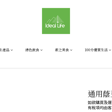
生產品
綠色飲食
素之美食
100分優質生活
通用蔭
如欲購買及運
有稅項均由客