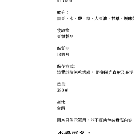
#TY006
成分：
黑豆、水、鹽、糖、大豆油、甘草、增味劑(E6
致敏物:
豆類製品
保質期:
18個月
保存方式:
請置於陰涼乾燥處， 避免陽光直射及高溫
重量:
380克
產地:
台灣
圖片只供示範用，並不反映包裝實際內容
查看更多：