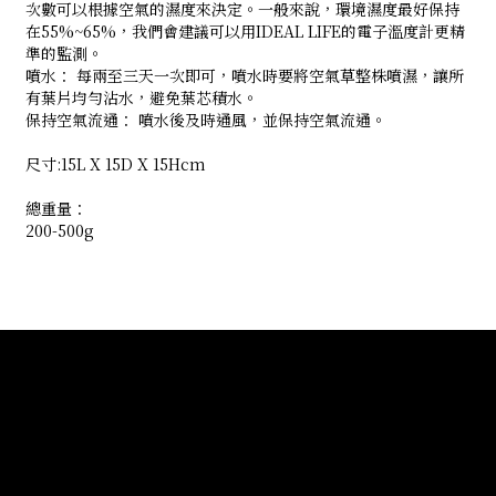
次數可以根據空氣的濕度來決定。一般來說，環境濕度最好保持
在55%~65%，我們會建議可以用IDEAL LIFE的電子溫度計更精
準的監測。
噴水： 每兩至三天一次即可，噴水時要將空氣草整株噴濕，讓所
有葉片均勻沾水，避免葉芯積水。
保持空氣流通： 噴水後及時通風，並保持空氣流通。
尺寸:15L X 15D X 15Hcm
總重量：
200-500g