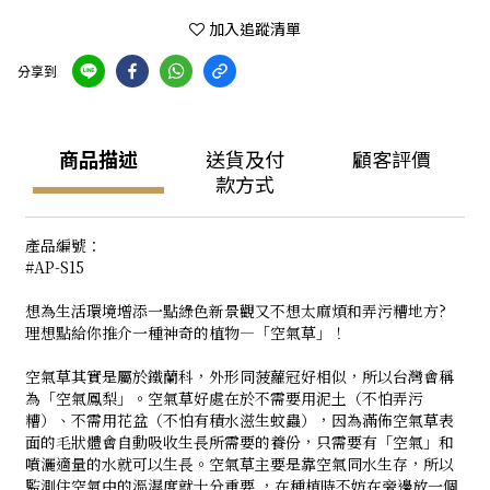
加入追蹤清單
分享到
商品描述
送貨及付
顧客評價
款方式
產品編號：
#AP-S15
想為生活環境增添一點綠色新景觀又不想太麻煩和弄污糟地方?
理想點給你推介一種神奇的植物—「空氣草」！
空氣草其實是屬於鐵蘭科，外形同菠蘿冠好相似，所以台灣會稱
為「空氣鳳梨」。空氣草好處在於不需要用泥土（不怕弄污
糟）、不需用花盆（不怕有積水滋生蚊蟲），因為滿佈空氣草表
面的毛狀體會自動吸收生長所需要的養份，只需要有「空氣」和
噴灑適量的水就可以生長。空氣草主要是靠空氣同水生存，所以
監測住空氣中的溫濕度就十分重要,，在種植時不妨在旁邊放一個