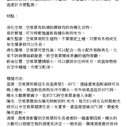
溫度計方便監測。
特點：
淨化空氣 : 空氣草有助清除揮發性的有機化合物。
易於繁殖 : 可分株繁殖重新栽種在新的地方。
衛生整潔 : 空氣草是附生植物，不需要泥土種，只要有木板或支
架支撐著就可以生長。
綠化環境 : 空氣草可塑性高，可以配合一些小配件裝飾美化，大
家不防發揮無窮創意，將空氣草變成美麗的植物景觀。
節省位置 : 空氣草體積細小，可以擺放在任何地方，或直接懸掛
在空中種植，方便又乾淨。
種植方法:
溫度 : 空氣草的最佳生長溫度是5 - 40℃，建議當氣溫較高時可在
晚上噴水，氣溫較低時則在中午噴水。另外如氣溫低於10℃時，
噴水次數應要減少，低於5℃時空氣草會進入休眠。
陽光 : 空氣草應放在陽光照射到的·地方，每天8小時左右的散射光
就可以令空氣草健康生長。在夏季，當溫度超過30°C時，要避免
陽光直射。
濕度 : 濕度是影響到空氣草的生長速度的一個重要因素。噴水的
次數可以根據空氣的濕度來決定。一般來說，環境濕度最好保持