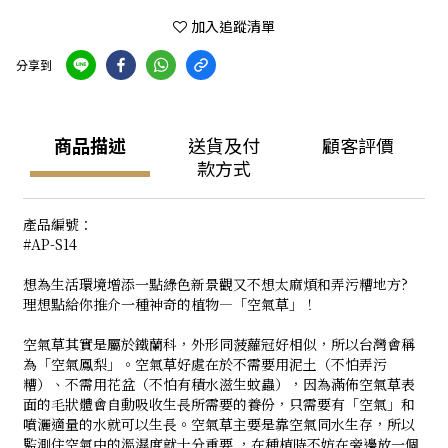
加入追蹤清單
分享到
商品描述
送貨及付
顧客評價
款方式
產品編號：
#AP-S14
想為生活環境增添一點綠色新景觀又不想太麻煩和弄污糟地方?
理想點給你推介一種神奇的植物—「空氣草」！
空氣草其實是屬於鐵蘭科，外形同菠蘿冠好相似，所以台灣會稱
為「空氣鳳梨」。空氣草好處在於不需要用泥土（不怕弄污
糟）、不需用花盆（不怕有積水滋生蚊蟲），因為滿佈空氣草表
面的毛狀體會自動吸收生長所需要的養份，只需要有「空氣」和
噴灑適量的水就可以生長。空氣草主要是靠空氣同水生存，所以
監測住空氣中的溫濕度就十分重要,，在種植時不妨在旁邊放一個