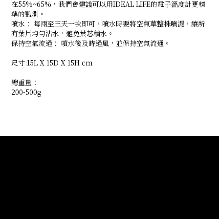
在55%~65%，我們會建議可以用IDEAL LIFE的電子溫度計更精
準的監測。
噴水： 每兩至三天一次即可，噴水時要將空氣草整株噴濕，讓所
有葉片均勻沾水，避免葉芯積水。
保持空氣流通： 噴水後及時通風，並保持空氣流通。
尺寸:15L X 15D X 15H cm
總重量：
200-500g