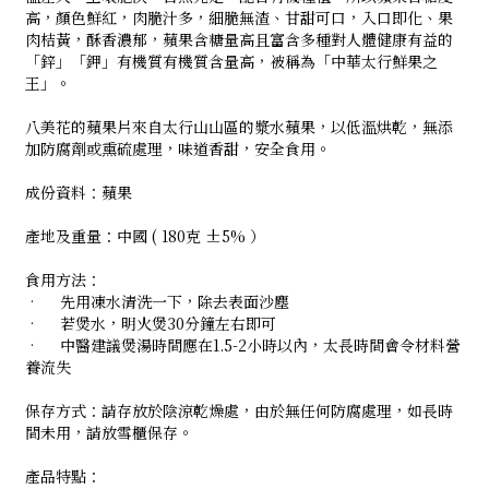
高，顏色鮮紅，肉脆汁多，細脆無渣、甘甜可口，入口即化、果
肉桔黃，酥香濃郁，蘋果含糖量高且富含多種對人體健康有益的
「鋅」「鉀」有機質有機質含量高，被稱為「中華太行鮮果之
王」。
八美花的蘋果片來自太行山山區的漿水蘋果，以低溫烘乾，無添
加防腐劑或熏硫處理，味道香甜，安全食用。
成份資料：蘋果
產地及重量：中國 ( 180克 ±5% ）
食用方法：
•
先用凍水清洗一下，除去表面沙塵
•
若煲水，明火煲30分鐘左右即可
•
中醫建議煲湯時間應在1.5-2小時以內，太長時間會令材料營
養流失
保存方式：請存放於陰涼乾燥處，由於無任何防腐處理，如長時
間未用，請放雪櫃保存。
產品特點：