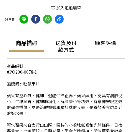
加入追蹤清單
分享到
商品描述
送貨及付
顧客評價
款方式
產品編號︰
#PO200-0078-1
無硫漿水乾蘋果片
蘋果有益心氣、健脾，還能生津止渴。蘋果藥用，更具有潤肺悅
心、生津開胃、健脾助消化、解酒養心等功效，有寧神安眠之效
的蘋果香氣，更是治療抑鬱和壓抑感的良藥，是養顏美容防衰老
的好水果。
漿水蘋果來自太行山山區，獨特的小盆地氣候和光照條件，日夜
溫差大，土壤肥沃，日照充足，配合有機種植，所以蘋果含糖度