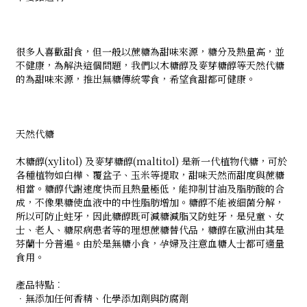
很多人喜歡甜食，但一般以蔗糖為甜味來源，糖分及熱量高，並
不健康，為解決這個問題，我們以木糖醇及麥芽糖醇等天然代糖
的為甜味來源，推出無糖傳統零食，希望食甜都可健康。
天然代糖
木糖醇(xylitol) 及麥芽糖醇(maltitol) 是新一代植物代糖，可於
各種植物如白樺、覆盆子、玉米等提取，甜味天然而甜度與蔗糖
相當。糖醇代謝速度快而且熱量極低，能抑制甘油及脂肪酸的合
成，不像果糖使血液中的中性脂肪增加。糖醇不能被細菌分解，
所以可防止蛀牙，因此糖醇既可減糖減脂又防蛀牙，是兒童、女
士、老人、糖尿病患者等的理想蔗糖替代品，糖醇在歐洲由其是
芬蘭十分普遍。由於是無糖小食，孕婦及注意血糖人士都可適量
食用。
產品特點︰
．無添加任何香精、化學添加劑與防腐劑