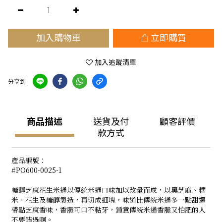
加入購物車
立即購買
加入追蹤清單
分享到
商品描述
送貨及付
顧客評價
款方式
產品編號：
#PO600-0025-1
糖醇芝麻花生米通以傳統米通口味加以改量而成，以黑芝麻、糯
米、花生及糖醇製造，再切成細塊，味道比傳統米通多一點甜還
帶點芝麻香味，香脆可口不粘牙，鍾意傳統米通香脆又怕肥的人
不要錯過啊。