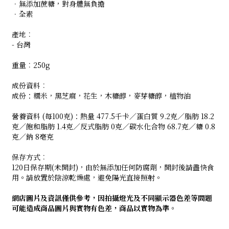
．無添加蔗糖，對身體無負擔
．全素
產地︰
- 台灣
重量︰250g
成份資料︰
成份：糯米，黑芝麻，花生，木糖醇，麥芽糖醇，植物油
營養資料 (每100克)：熱量 477.5千卡／蛋白質 9.2克／脂肪 18.2
克／飽和脂肪 1.4克／反式脂肪 0克／碳水化合物 68.7克／糖 0.8
克／鈉 8毫克
保存方式︰
120日保存期(未開封)，由於無添加任何防腐劑，開封後請盡快食
用。請放置於陰涼乾燥處，避免陽光直接照射。
網店圖片及資訊僅供參考，因拍攝燈光及不同顯示器色差等問題
可能造成商品圖片與實物有色差，商品以實物為準。