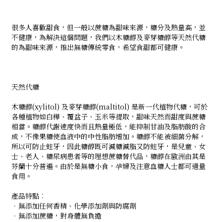
很多人喜歡甜食，但一般以蔗糖為甜味來源，糖分及熱量高，並
不健康，為解決這個問題，我們以木糖醇及麥芽糖醇等天然代糖
的為甜味來源，推出無糖傳統零食，希望食甜都可健康。
天然代糖
木糖醇(xylitol) 及麥芽糖醇(maltitol) 是新一代植物代糖，可於
各種植物如白樺、覆盆子、玉米等提取，甜味天然而甜度與蔗糖
相當。糖醇代謝速度快而且熱量極低，能抑制甘油及脂肪酸的合
成，不像果糖使血液中的中性脂肪增加。糖醇不能被細菌分解，
所以可防止蛀牙，因此糖醇既可減糖減脂又防蛀牙，是兒童、女
士、老人、糖尿病患者等的理想蔗糖替代品，糖醇在歐洲由其是
芬蘭十分普遍。由於是無糖小食，孕婦及注意血糖人士都可適量
食用。
產品特點︰
．無添加任何香精、化學添加劑與防腐劑
．無添加蔗糖，對身體無負擔