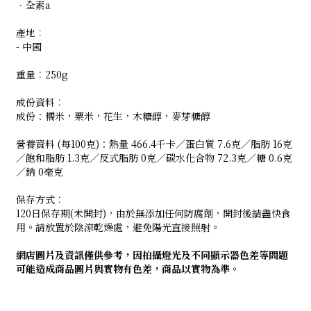
．全素a
產地︰
- 中國
重量︰250g
成份資料︰
成份：糯米，粟米，花生，木糖醇，麥芽糖醇
營養資料 (每100克)：熱量 466.4千卡／蛋白質 7.6克／脂肪 16克
／飽和脂肪 1.3克／反式脂肪 0克／碳水化合物 72.3克／糖 0.6克
／鈉 0毫克
保存方式︰
120日保存期(未開封)，由於無添加任何防腐劑，開封後請盡快食
用。請放置於陰涼乾燥處，避免陽光直接照射。
網店圖片及資訊僅供參考，因拍攝燈光及不同顯示器色差等問題
可能造成商品圖片與實物有色差，商品以實物為準。