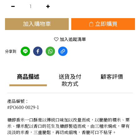
加入購物車
立即購買
加入追蹤清單
分享到
商品描述
送貨及付
顧客評價
款方式
產品編號：
#PO600-0029-1
糖醇香米一口酥是以傳統口味加以改量而成，以脆脆的糯米、粟
米、爆米配以香口的花生及糖醇製造而成，由三種米焗成，帶有
淡淡的米香，三重脆鬆，再切成細塊，香脆可口不粘牙。