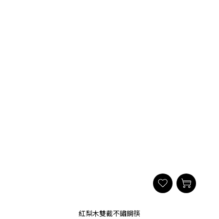
紅梨木雙截不鏽鋼筷