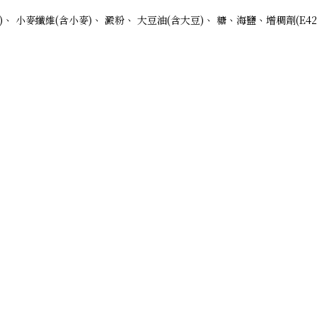
、 小麥纖維(含小麥)、 澱粉、 大豆油(含大豆)、 糖、海鹽、增稠劑(E42