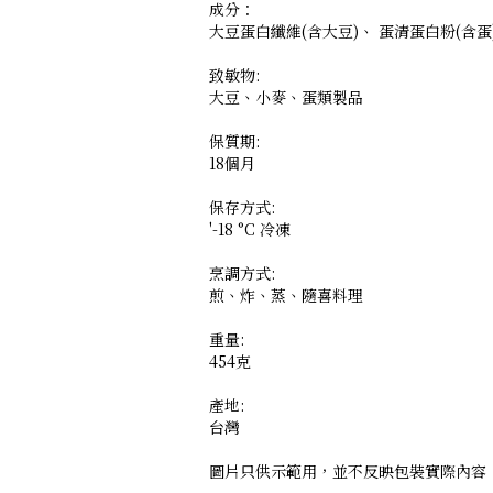
成分：
大豆蛋白纖維(含大豆)、 蛋清蛋白粉(含蛋)
致敏物:
大豆、小麥、蛋類製品
保質期:
18個月
保存方式:
'-18 °C 冷凍
烹調方式:
煎、炸、蒸、隨喜料理
重量:
454克
產地:
台灣
圖片只供示範用，並不反映包裝實際內容