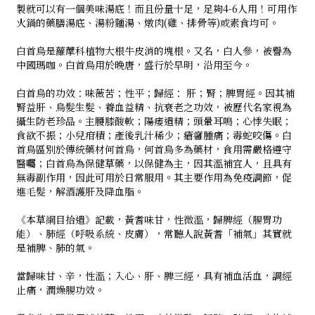
製就可以有一個美味湯底！而且份量十足，足夠4-6人用！可用作
火鍋的藥膳湯底、湯粉麵湯、燉肉(雞、排骨等)或素食均可。
白首烏是蘿藦科植物大根牛皮消的塊根。又名，白人參，被譽為
中國瑪咖。白首烏用於晚唐，盛行於早明，沿用至今。
白首烏的功效：味薇苦；性平；歸經： 肝；腎；脾胃經。因其補
腎益肝、烏髮生髮、養血益精、抗衰老之功效，被歷代名家視為
攝生防老珍品。主腰膝酸軟；陽痿遺精；頭暈耳鳴；心悸失眠；
食欲不振；小兒疳積；產後乳汁稀少；瘡癰腫痛；毒蛇咬傷。白
首烏區別於傳統藥材何首烏，何首烏多為藥材，食用需嚴格遵守
醫囑；白首烏為保健草藥，以保健為主，因其溫補宜人，且具有
無毒副作用，因此可用於日常服用。其主要作用為免疫調節，促
進毛髮，解酒護肝及降血脂。
《本草綱目拾遺》記載，黃耆味甘，性微溫，歸脾經（腸胃功
能）、肺經（呼吸系統、皮膚），常聽人說黃耆「補氣」其實就
是補脾、肺的氣。
當歸味甘、辛，性溫；入心、肝、脾三經，具有補血活血，調經
止痛，潤燥腸功效。