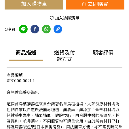
加入購物車
立即購買
加入追蹤清單
分享到
商品描述
送貨及付
顧客評價
款方式
產品編號︰
#PO100-0021-1
台灣首烏藥膳湯包
這個首烏藥膳湯包來自台灣著名首烏種植場，大部份原材料均為
他們自家以自然農法無毒種植！無農藥、無添加！全部材料均以
保健養生為主，補氣補血，健脾益肺，由台灣中醫師所調配，性
質溫和，並非藥材，不同體質均可適量食用。由於所有材料已打
碎及用湯袋包裝(日本棉製湯袋)，用法簡單方便，亦不需長時間熬