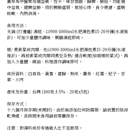
黨參為中醫常用補益藥，性平，味甘微酸，歸脾、肺經。功能補
中益氣，健脾益肺，用於脾肺虛弱，氣短心悸，食少便溏，虛喘
咳嗽，內熱消渴。
食用方法：
火鍋 (打邊爐) 湯底 - 以900-1000ml水把湯包煮15-20分鐘(水滾後
計)，可加少量鹽作調味，藥膳湯底即成。
燉/ 煮素菜或肉類 - 先以900-1000ml水把湯包煮15-20分鐘(水滾
後計)，再放素菜或肉類同煮至全熟/ 適合軟度(如做燉的菜式)，再
加入少量鹽、麻油、料理酒作調味即可。
成份資料：白首烏，黃耆，當歸，熟地，黨參，紅棗，杞子，甘
草，川芎
產地及份量：台灣 (100克±5% - 20克x5包)
保存方式：
十八個月保存期(未開封)，由於無添加任何防腐劑，請放置於陰涼
乾燥處，長時間未食用請放雪櫃保存。
注意：對湯料成份有過敏人仕不宜飲用。