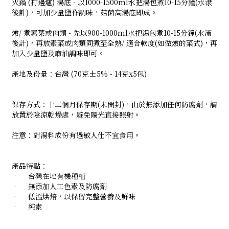
火鍋 (打邊爐) 湯底 - 以1000-1500ml水把湯包煮10-15分鐘(水滾
後計)，可加少量鹽作調味，菇菌高湯底即成。
燉/ 煮素菜或肉類 - 先以900-1000ml水把湯包煮10-15分鐘(水滾
後計)，再放素菜或肉類同煮至全熟/ 適合軟度(如做燉的菜式)，再
加入少量鹽及麻油調味即可。
產地及份量：台灣 (70克±5% - 14克x5包)
保存方式：十二個月保存期(未開封)，由於無添加任何防腐劑，請
放置於陰涼乾燥處，避免陽光直接照射。
注意：對湯料成份有過敏人仕不宜食用。
產品特點：
•
台灣在地有機種植
•
無添加人工色素及防腐劑
•
低溫烘焙，以保留完整營養及鮮味
•
純素