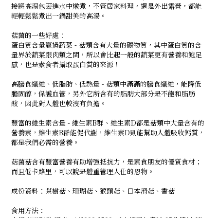
接將高湯包丟進水中燉煮，不管居家料理，還是外出露營，都能
輕輕鬆鬆煮出一鍋甜美的高湯。
菇菌的一些好處：
蛋白質含量贏過蔬菜 - 菇類含有大量的礦物質，其中蛋白質的含
量界於蔬菜跟肉類之間，所以會比起一般的蔬菜更有營養和飽足
感，也是素食者攝取蛋白質的來源！
高膳食纖維、低脂肪、低熱量 - 菇類中滿滿的膳食纖維，能降低
膽固醇，保護血管，另外它所含有的脂肪大部分是不飽和脂肪
酸，因此對人體也較沒有負擔。
豐富的維生素含量 - 維生素B群、維生素D都是菇類中大量含有的
營養素，維生素B群能促代謝，維生素D則能幫助人體吸收鈣質，
都是我們必需的營養。
菇菌菇含有豐富營養有助增強抵抗力，是素食朋友的優質食材；
而且低卡路里，可以說是體重管理人仕的恩物。
成份資料：茶樹菇、珊瑚菇、猴頭菇、日本滑菇、香菇
食用方法：