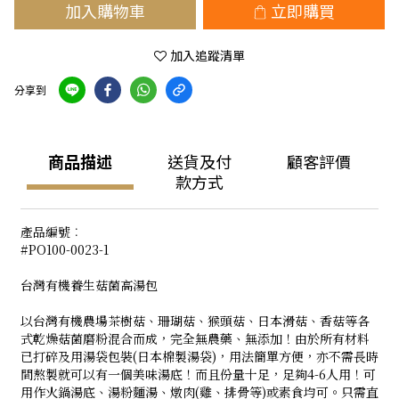
加入購物車
立即購買
加入追蹤清單
分享到
商品描述
送貨及付
顧客評價
款方式
產品編號︰
#PO100-0023-1
台灣有機養生菇菌高湯包
以台灣有機農場茶樹菇、珊瑚菇、猴頭菇、日本滑菇、香菇等各
式乾燥菇菌磨粉混合而成，完全無農藥、無添加！由於所有材料
已打碎及用湯袋包裝(日本棉製湯袋)，用法簡單方便，亦不需長時
間熬製就可以有一個美味湯底！而且份量十足，足夠4-6人用！可
用作火鍋湯底、湯粉麵湯、燉肉(雞、排骨等)或素食均可。只需直