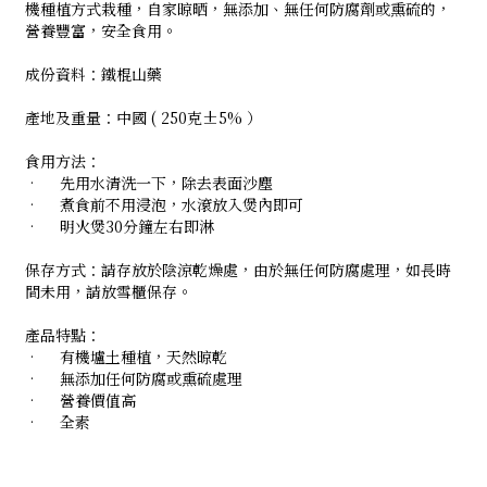
機種植方式栽種，自家晾晒，無添加、無任何防腐劑或熏硫的，
營養豐富，安全食用。
成份資料：鐵棍山藥
產地及重量：中國 ( 250克±5% ）
食用方法：
•
先用水清洗一下，除去表面沙塵
•
煮食前不用浸泡，水滾放入煲內即可
•
明火煲30分鐘左右即淋
保存方式：請存放於陰涼乾燥處，由於無任何防腐處理，如長時
間未用，請放雪櫃保存。
產品特點：
•
有機壚土種植，天然晾乾
•
無添加任何防腐或熏硫處理
•
營養價值高
•
全素