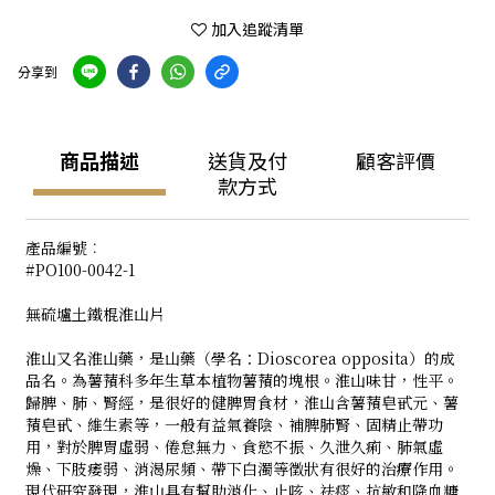
加入追蹤清單
分享到
商品描述
送貨及付
顧客評價
款方式
產品編號︰
#PO100-0042-1
無硫壚土鐵棍淮山片
淮山又名淮山藥，是山藥（學名：Dioscorea opposita）的成
品名。為薯蕷科多年生草本植物薯蕷的塊根。淮山味甘，性平。
歸脾、肺、腎經，是很好的健脾胃食材，淮山含薯蕷皂甙元、薯
蕷皂甙、維生素等，一般有益氣養陰、補脾肺腎、固精止帶功
用，對於脾胃虛弱、倦怠無力、食慾不振、久泄久痢、肺氣虛
燥、下肢痿弱、消渴尿頻、帶下白濁等徵狀有很好的治療作用。
現代研究發現，淮山具有幫助消化、止咳、祛痰、抗敏和降血糖