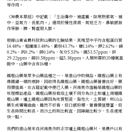
等作用。
《神農本草經》中記載：「主治傷中，補虛羸，除寒熱邪氣，補
中，益氣力，長肌肉。」適用於慢性泄瀉、氣短乏力、鼻敏感發
作等肺、脾、腎虛弱人群。
根據山東省農科院對山藥的化驗結果，其塊莖中平均含粗蛋白質
14.48%，粗纖維3.48%，澱粉43.7%，糖1.14%，鉀2.62%，磷
0.2%，鈣0.2%，鎂0.14%，灰分5.51%，鐵53.57ppm，鋅
29.22ppm，銅10.58ppm，錳5.38ppm。人類所需的20種氨基
酸中，山藥中含有16種。
鐵棍山藥是眾多山藥品種之一，是淮山中的精品。鐵棍山藥上有
像鐵鏽一樣的痕跡，因故得名鐵棍山藥。鐵棍山藥營養良好，藥
用價值高，在古籍記載中便已入藥。河南焦作温縣是鐵棍山藥的
地理標誌產品，鐵棍山藥按栽培土壤不同分為沙土和壚土兩種鐵
棍山藥。壚土鐵棍山藥因為地質堅瓷，黏性大，土質硬，所以山
藥生成彎彎曲曲，雖然不好看，但口感粉糯，營養價值豐富，但
生長時間比較長。而沙土的則比較直，因障礙比較少，生長速度
快一點。
我們的淮山是來自河南焦作的正宗壚土鐵棍山藥片，是農戶以有