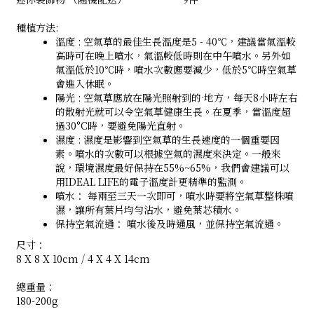
種植方法:
溫度 : 空氣草的最佳生長溫度是5 - 40℃，建議當氣溫較
高時可在晚上噴水，氣溫較低時則在中午噴水。另外如
氣溫低於10℃時，噴水次數應要減少，低於5℃時空氣草
會進入休眠。
陽光 : 空氣草應放在陽光照射到的·地方，每天8小時左右
的散射光就可以令空氣草健康生長。在夏季，當溫度超
過30°C時，要避免陽光直射。
濕度 : 濕度是影響到空氣草的生長速度的一個重要因
素。噴水的次數可以根據空氣的濕度來決定。一般來
說，環境濕度最好保持在55%~65%，我們會建議可以
用IDEAL LIFE的電子溫度計更精準的監測。
噴水： 每兩至三天一次即可，噴水時要將空氣草整株噴
濕，讓所有葉片均勻沾水，避免葉芯積水。
保持空氣流通： 噴水後及時通風，並保持空氣流通。
尺寸：
8 X 8 X 10cm / 4 X 4 X 14cm
總重量：
180-200g