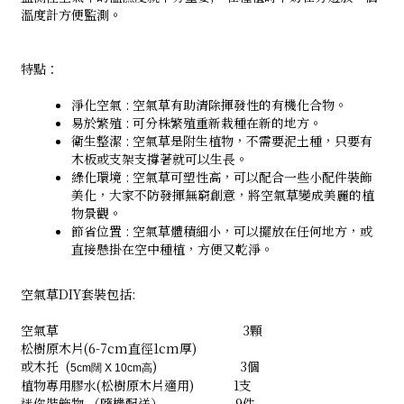
溫度計方便監測。
特點：
淨化空氣 : 空氣草有助清除揮發性的有機化合物。
易於繁殖 : 可分株繁殖重新栽種在新的地方。
衛生整潔 : 空氣草是附生植物，不需要泥土種，只要有
木板或支架支撐著就可以生長。
綠化環境 : 空氣草可塑性高，可以配合一些小配件裝飾
美化，大家不防發揮無窮創意，將空氣草變成美麗的植
物景觀。
節省位置 : 空氣草體積細小，可以擺放在任何地方，或
直接懸掛在空中種植，方便又乾淨。
空氣草DIY套裝包括:
空氣草 3顆
松樹原木片(6-7cm直徑1cm厚)
或木托 (
) 3個
5cm闊 X 10cm高
植物專用膠水(松樹原木片適用) 1支
迷你裝飾物 （隨機配送） 9件