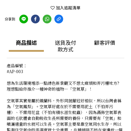
加入追蹤清單
分享到
商品描述
送貨及付
顧客評價
款方式
產品編號：
#AP-003
想為生活環境增添一點綠色新景觀又不想太麻煩和弄污糟地方?
理想點給你推介一種神奇的植物—「空氣草」！
空氣草其實是屬於鐵蘭科，外形同菠蘿冠好相似，所以台灣會稱
為「空氣鳳梨」。空氣草好處在於不需要用泥土（不怕弄污
糟）、不需用花盆（不怕有積水滋生蚊蟲），因為滿佈空氣草表
面的毛狀體會自動吸收生長所需要的養份，只需要有「空氣」和
噴灑適量的水就可以生長。空氣草主要是靠空氣同水生存，所以
監測住空氣中的溫濕度就十分重要,，在種植時不妨在旁邊放一個