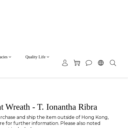
acies
Quality Life
t Wreath - T. Ionantha Ribra
urchase and ship the item outside of Hong Kong, 
re for further information. Please also noted 