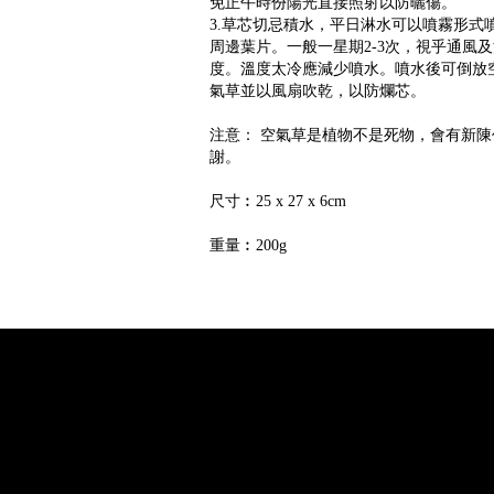
免正午時份陽光直接照射以防曬傷。
3.草芯切忌積水，平日淋水可以噴霧形式
周邊葉片。一般一星期2-3次，視乎通風
度。溫度太冷應減少噴水。噴水後可倒放
氣草並以風扇吹乾，以防爛芯。
注意： 空氣草是植物不是死物，會有新陳
謝。
尺寸︰25 x 27 x 6cm
重量︰200g