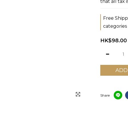
that all tax 
Free Shipp
categories
HK$98.00
ADD
Share