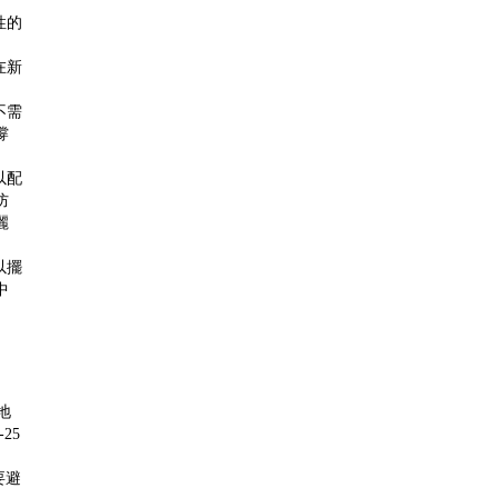
性的
在新
不需
撐
以配
防
麗
以擺
中
地
25
要避